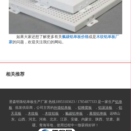
如果大家还想了解更多有关
氟碳铝单板价格
或是
木纹铝单板厂
家
的问题，欢迎关注我们的网站。
相关推荐
昱森明珠铝单板生产厂家 热线18953103623 / 17854877333 是一家生产
铝单
板
批发供应商，公司主营的
外墙铝单板
，
铝蜂窝板
，
铝滚涂板
，
铝
天花板
，
木纹板
，
木纹铝板
，
氟碳铝单板
，
幕墙铝单板
远销山
东、山西、河北、河南、北京、江苏、安徽、内蒙古、陕西、甘肃、新
疆、青海等地，使用过程中一致获得好评！