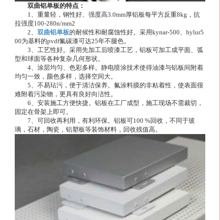
双曲铝单板的特点：
1、重量轻，钢性好、强度高3.0mm厚铝板每平方反重8kg，抗
拉强度100-280n/mm2
2、
双曲铝单板
的耐候性和耐腐蚀性好。采用kynar-500、hylur5
00为基料的pvdf氟碳漆可达25年不腿色。
3、工艺性好。采用先加工后喷漆工艺，铝板可加工成平面、弧
型和球面等各种复杂几何形状。
4、涂层均匀、色彩多样。静电喷涂技术使得油漆与铝板间附着
均匀一致，颜色多样，选择空间大。
5、不易玷污，便于清洁保养。氟涂料膜的非粘着性，使表面很
难附着污染物，更具有良好向洁性。
6、安装施工方便快捷。铝板在工厂成型，施工现场不需裁切，
固定在骨架上即可。
7、可回收再利用，有利环保。铝板可100 %回收，不同于玻
璃，石材，陶瓷，铝塑板等装饰材料，回收残值高。