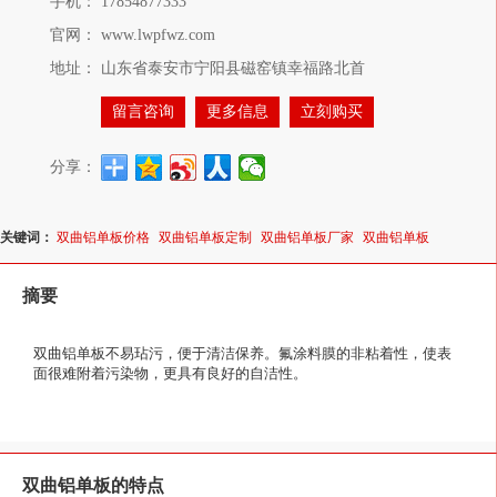
手机：
17854877333
官网：
www.lwpfwz.com
地址：
山东省泰安市宁阳县磁窑镇幸福路北首
留言咨询
更多信息
立刻购买
分享：
关键词：
双曲铝单板价格
双曲铝单板定制
双曲铝单板厂家
双曲铝单板
摘要
双曲铝单板不易玷污，便于清洁保养。氟涂料膜的非粘着性，使表
面很难附着污染物，更具有良好的自洁性。
双曲铝单板的特点