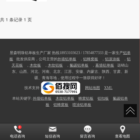
共 1 条记录 1 页
昱森明珠铝单板生产厂家 热线18953103623 / 17854877333 是一家生产
铝单
板
批发供应商，公司主营的
外墙铝单板
，
铝蜂窝板
，
铝滚涂板
，
铝
天花板
，
木纹板
，
木纹铝板
，
氟碳铝单板
，
幕墙铝单板
远销山
东、山西、河北、河南、北京、江苏、安徽、内蒙古、陕西、甘肃、新
疆、青海等地，使用过程中一致获得好评！
技术支持:
网站地图
XML
本站关键字:
外墙铝单板
木纹铝单板
蜂窝铝板
铝扣板
氟碳铝单
板
铝蜂窝板
喷涂铝单板
电话咨询
短信咨询
留言咨询
查看地图