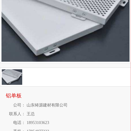
铝单板
公司：
山东铸源建材有限公司
联系人：
王总
电话：
18953103623