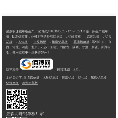
昱森明珠铝单板生产厂家 热线18953103623 / 17854877333 是一家生产
铝单
板
批发供应商，公司主营的
外墙铝单板
，
铝蜂窝板
，
铝滚涂板
，
铝天
花板
，
木纹板
，
木纹铝板
，
氟碳铝单板
，
幕墙铝单板
远销山东、山
西、河北、河南、北京、江苏、安徽、内蒙古、陕西、甘肃、新疆、青海等
地，使用过程中一致获得好评！
技术支持:
网站地图
XML
本站关键字:
外墙铝单板
木纹铝单板
蜂窝铝板
铝扣板
氟碳铝单板
铝蜂窝板
喷涂铝单板
昱森明珠铝单板厂家