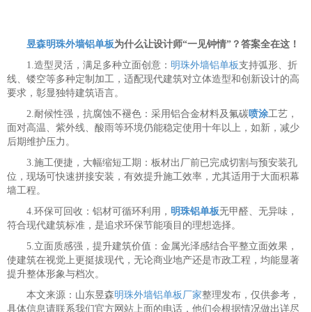
昱森明珠外墙铝单板
为什么让设计师“一见钟情”？答案全在这！
1.造型灵活，满足多种立面创意：
明珠外墙铝单板
支持弧形、折
线、镂空等多种定制加工，适配现代建筑对立体造型和创新设计的高
要求，彰显独特建筑语言。
2.耐候性强，抗腐蚀不褪色：采用铝合金材料及氟碳
喷涂
工艺，
面对高温、紫外线、酸雨等环境仍能稳定使用十年以上，如新，减少
后期维护压力。
3.施工便捷，大幅缩短工期：板材出厂前已完成切割与预安装孔
位，现场可快速拼接安装，有效提升施工效率，尤其适用于大面积幕
墙工程。
4.环保可回收：铝材可循环利用，
明珠铝单板
无甲醛、无异味，
符合现代建筑标准，是追求环保节能项目的理想选择。
5.立面质感强，提升建筑价值：金属光泽感结合平整立面效果，
使建筑在视觉上更挺拔现代，无论商业地产还是市政工程，均能显著
提升整体形象与档次。
本文来源：山东昱森
明珠外墙铝单板厂家
整理发布，仅供参考，
具体信息请联系我们官方网站上面的电话，他们会根据情况做出详尽