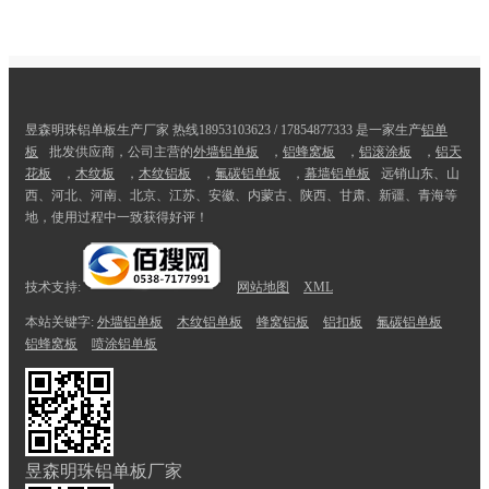
昱森明珠铝单板生产厂家 热线18953103623 / 17854877333 是一家生产
铝单
板
批发供应商，公司主营的
外墙铝单板
，
铝蜂窝板
，
铝滚涂板
，
铝天
花板
，
木纹板
，
木纹铝板
，
氟碳铝单板
，
幕墙铝单板
远销山东、山
西、河北、河南、北京、江苏、安徽、内蒙古、陕西、甘肃、新疆、青海等
地，使用过程中一致获得好评！
技术支持:
网站地图
XML
本站关键字:
外墙铝单板
木纹铝单板
蜂窝铝板
铝扣板
氟碳铝单板
铝蜂窝板
喷涂铝单板
昱森明珠铝单板厂家