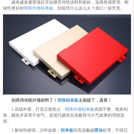
越来越多建筑项目开始摒弃传统涂料和瓷砖，选择质感更强、耐
候性更好的
明珠外墙铝单板
。到底凭什么这么火？我们一探究竟。
别再用传统外墙材料了！
明珠铝单板
太高级了，真香！
1.高级外观，打造立面焦点：
明珠外墙铝单板
表面平整、线条利
落，颜色丰富而不俗气，是现代建筑实现极简与大气效果的理想选
择。
2.耐候性能强，20年如新：
铝单板
经高温氟碳
喷涂
处理，不惧日