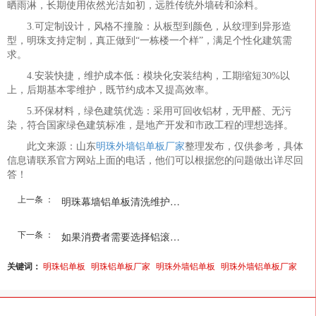
晒雨淋，长期使用依然光洁如初，远胜传统外墙砖和涂料。
3.可定制设计，风格不撞脸：从板型到颜色，从纹理到异形造
型，明珠支持定制，真正做到“一栋楼一个样”，满足个性化建筑需
求。
4.安装快捷，维护成本低：模块化安装结构，工期缩短30%以
上，后期基本零维护，既节约成本又提高效率。
5.环保材料，绿色建筑优选：采用可回收铝材，无甲醛、无污
染，符合国家绿色建筑标准，是地产开发和市政工程的理想选择。
此文来源：山东
明珠外墙铝单板厂家
整理发布，仅供参考，具体
信息请联系官方网站上面的电话，他们可以根据您的问题做出详尽回
答！
上一条 ：
明珠幕墙铝单板清洗维护时...
下一条 ：
如果消费者需要选择铝滚涂...
关键词：
明珠铝单板
明珠铝单板厂家
明珠外墙铝单板
明珠外墙铝单板厂家