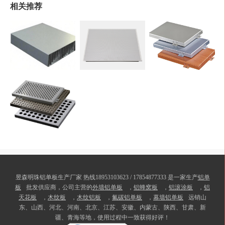
相关推荐
昱森明珠铝单板生产厂家 热线18953103623 / 17854877333 是一家生产
铝单
板
批发供应商，公司主营的
外墙铝单板
，
铝蜂窝板
，
铝滚涂板
，
铝
天花板
，
木纹板
，
木纹铝板
，
氟碳铝单板
，
幕墙铝单板
远销山
东、山西、河北、河南、北京、江苏、安徽、内蒙古、陕西、甘肃、新
疆、青海等地，使用过程中一致获得好评！